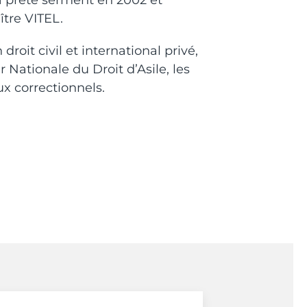
 a prêté serment en 2002 et
ître VITEL.
roit civil et international privé,
 Nationale du Droit d’Asile, les
ux correctionnels.